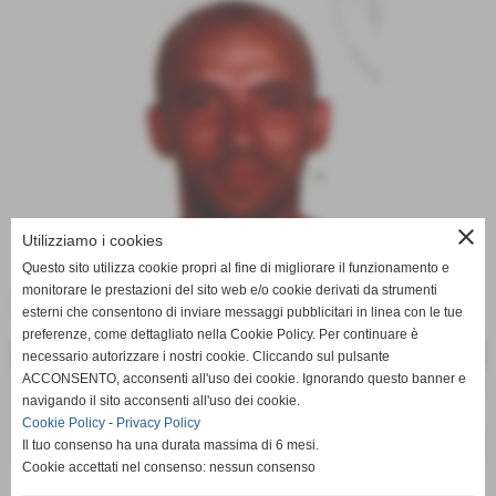
close
Utilizziamo i cookies
Questo sito utilizza cookie propri al fine di migliorare il funzionamento e
monitorare le prestazioni del sito web e/o cookie derivati da strumenti
Data di nascita:
13-02-1966
esterni che consentono di inviare messaggi pubblicitari in linea con le tue
preferenze, come dettagliato nella Cookie Policy. Per continuare è
DATI
necessario autorizzare i nostri cookie. Cliccando sul pulsante
ACCONSENTO, acconsenti all'uso dei cookie. Ignorando questo banner e
nazionalità:
ALBANESE
navigando il sito acconsenti all'uso dei cookie.
specialità:
CENTROCAMPISTA
Cookie Policy
-
Privacy Policy
curiosità:
Tessera tipo "A" n° 090097372
Il tuo consenso ha una durata massima di 6 mesi.
Cookie accettati nel consenso: nessun consenso