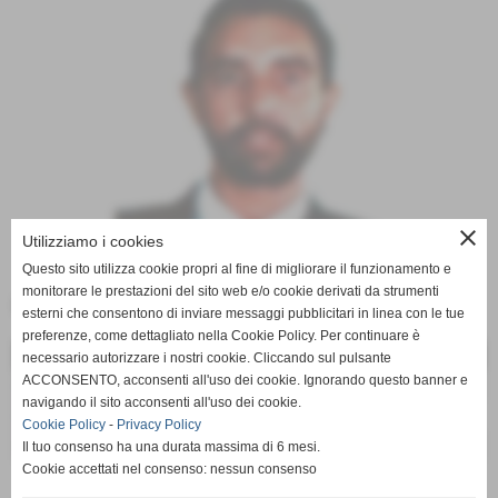
close
Utilizziamo i cookies
Questo sito utilizza cookie propri al fine di migliorare il funzionamento e
monitorare le prestazioni del sito web e/o cookie derivati da strumenti
Data di nascita:
09-04-1978
esterni che consentono di inviare messaggi pubblicitari in linea con le tue
preferenze, come dettagliato nella Cookie Policy. Per continuare è
DATI
necessario autorizzare i nostri cookie. Cliccando sul pulsante
ACCONSENTO, acconsenti all'uso dei cookie. Ignorando questo banner e
nazionalità:
ITALIANA
navigando il sito acconsenti all'uso dei cookie.
ruolo:
CENTROCAMPISTA
Cookie Policy
-
Privacy Policy
curiosità:
Tessera tipo "A" n° 090097371
Il tuo consenso ha una durata massima di 6 mesi.
Cookie accettati nel consenso: nessun consenso