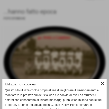
...hanno fatto epoca
FOTO STORICHE
close
Utilizziamo i cookies
Questo sito utilizza cookie propri al fine di migliorare il funzionamento e
monitorare le prestazioni del sito web e/o cookie derivati da strumenti
esterni che consentono di inviare messaggi pubblicitari in linea con le tue
Num. foto presenti: 2
preferenze, come dettagliato nella Cookie Policy. Per continuare è