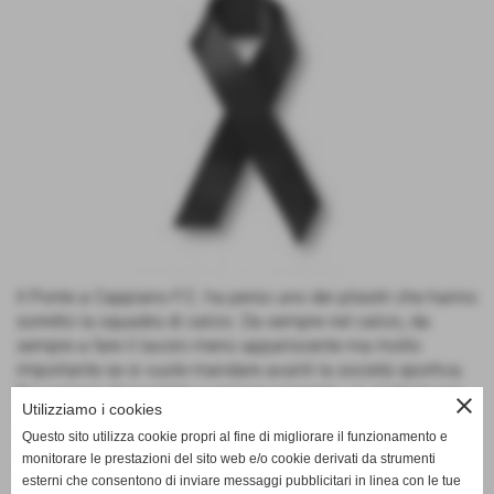
Il Ponte a Cappiano F.C. ha perso uno dei pilastri che hanno
sorretto la squadra di calcio. Da sempre nel calcio, da
sempre a fare il lavoro meno appariscente ma molto
importante se si vuole mandare avanti la società sportiva.
Era sempre disponibile e sempre presente, un simbolo per
close
Utilizziamo i cookies
la Cappiano calcistica e non. Ci piace immaginare che tu
Questo sito utilizza cookie propri al fine di migliorare il funzionamento e
sia alle porte del Paradiso a strapparci il biglietto di
monitorare le prestazioni del sito web e/o cookie derivati da strumenti
ingresso, come hai sempre fatto. hai lasciato un grande
esterni che consentono di inviare messaggi pubblicitari in linea con le tue
vuoto nei nostri cuori, ciao Giuliano uno di noi se non il